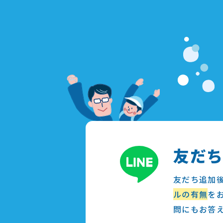
友だ
友だち追加
ルの有無
を
問にもお答