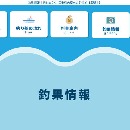
釣果情報
｜初心者OK！三重県志摩市の釣り船【海明丸】
へ
釣り船の流れ
料金案内
釣果情報
flow
price
gallery
釣果情報