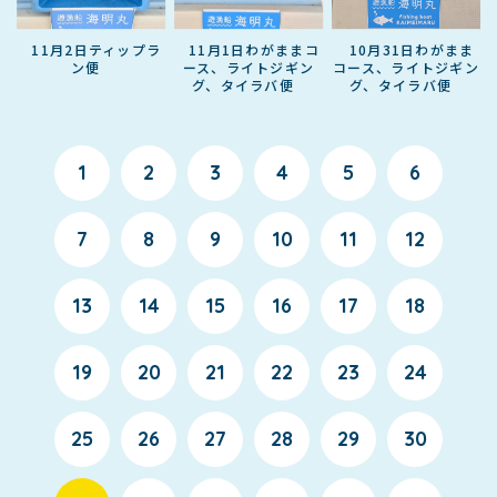
11月2日ティップラ
11月1日わがままコ
10月31日わがまま
ン便
ース、ライトジギン
コース、ライトジギン
グ、タイラバ便
グ、タイラバ便
1
2
3
4
5
6
7
8
9
10
11
12
13
14
15
16
17
18
19
20
21
22
23
24
25
26
27
28
29
30