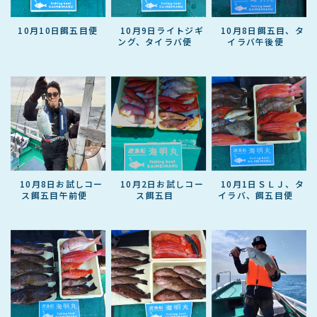
10月10日餌五目便
10月9日ライトジギ
10月8日餌五目、タ
ング、タイラバ便
イラバ午後便
10月8日お試しコー
10月2日お試しコー
10月1日ＳＬＪ、タ
ス餌五目午前便
ス餌五目
イラバ、餌五目便