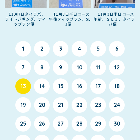
11月7日タイラバ、
11月3日半日コース
11月3日半日コース
ライトジギング、ティ
午後ティップラン、SL
午前、ＳＬＪ、タイラ
ップラン便
J便
バ便
1
2
3
4
5
6
7
8
9
10
11
12
13
14
15
16
17
18
19
20
21
22
23
24
25
26
27
28
29
30