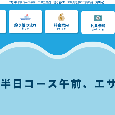
7月5日半日コース午前、エサ五目便
｜初心者OK！三重県志摩市の釣り船【海明丸】
へ
釣り船の流れ
料金案内
釣果情報
flow
price
gallery
日半日コース午前、エ