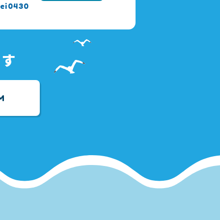
ei0430
ます
M