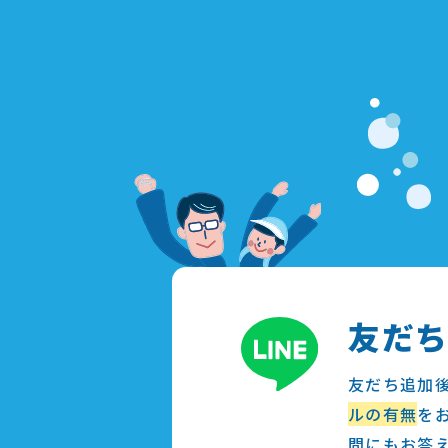
友だ
友だち追加
ルの有無
を
問にもお答