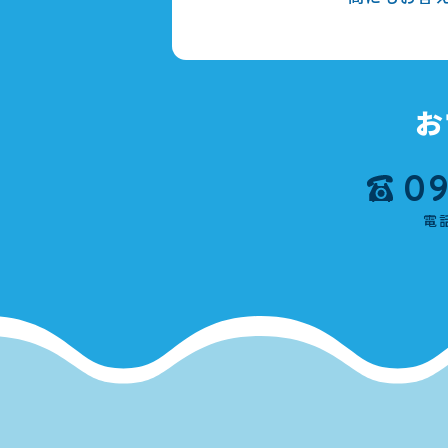
お
09
電話