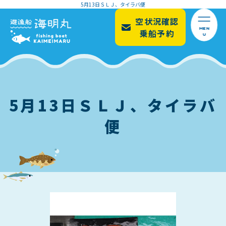
5月13日ＳＬＪ、タイラバ便
空状況確認
MEN
乗船予約
U
5月13日ＳＬＪ、タイラバ
便